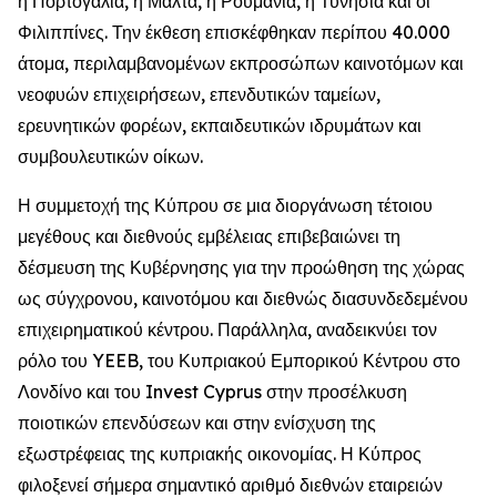
η Πορτογαλία, η Μάλτα, η Ρουμανία, η Τυνησία και οι
Φιλιππίνες. Την έκθεση επισκέφθηκαν περίπου 40.000
άτομα, περιλαμβανομένων εκπροσώπων καινοτόμων και
νεοφυών επιχειρήσεων, επενδυτικών ταμείων,
ερευνητικών φορέων, εκπαιδευτικών ιδρυμάτων και
συμβουλευτικών οίκων.
Η συμμετοχή της Κύπρου σε μια διοργάνωση τέτοιου
μεγέθους και διεθνούς εμβέλειας επιβεβαιώνει τη
δέσμευση της Κυβέρνησης για την προώθηση της χώρας
ως σύγχρονου, καινοτόμου και διεθνώς διασυνδεδεμένου
επιχειρηματικού κέντρου. Παράλληλα, αναδεικνύει τον
ρόλο του YEEB, του Κυπριακού Εμπορικού Κέντρου στο
Λονδίνο και του Invest Cyprus στην προσέλκυση
ποιοτικών επενδύσεων και στην ενίσχυση της
εξωστρέφειας της κυπριακής οικονομίας. Η Κύπρος
φιλοξενεί σήμερα σημαντικό αριθμό διεθνών εταιρειών