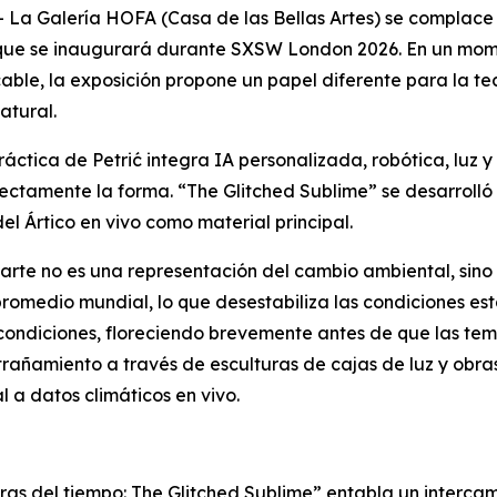
 Galería HOFA (Casa de las Bellas Artes) se complace 
ć que se inaugurará durante SXSW London 2026. En un mo
able, la exposición propone un papel diferente para la tec
atural.
ctica de Petrić integra IA personalizada, robótica, luz 
ectamente la forma. “
The Glitched Sublime
” se desarrolló
el Ártico en vivo como material principal.
arte no es una representación del cambio ambiental, sino un 
romedio mundial, lo que desestabiliza las condiciones es
condiciones, floreciendo brevemente antes de que las tem
trañamiento a través de esculturas de cajas de luz y obr
 a datos climáticos en vivo.
ras del tiempo: The Glitched Sublime”
entabla un intercamb