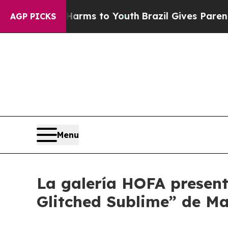
d to Abate Harms to Youth
Brazil Gives Parents S
AGP PICKS
Menu
La galería HOFA present
Glitched Sublime” de M