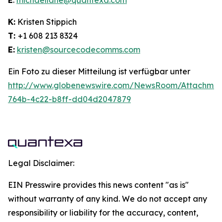
E
:
michaellane@quantexa.com
K:
Kristen Stippich
T:
+1 608 213 8324
E:
kristen@sourcecodecomms.com
Ein Foto zu dieser Mitteilung ist verfügbar unter
http://www.globenewswire.com/NewsRoom/Attachme
764b-4c22-b8ff-dd04d2047879
Legal Disclaimer:
EIN Presswire provides this news content "as is"
without warranty of any kind. We do not accept any
responsibility or liability for the accuracy, content,