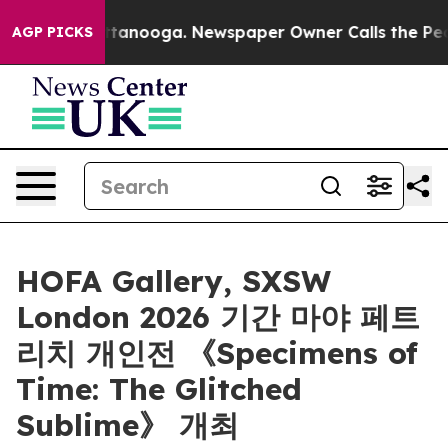
os in Chattanooga. Newspaper Owner Calls the People
AGP PICKS
HOFA Gallery, SXSW
London 2026 기간 마야 페트
리치 개인전 《Specimens of
Time: The Glitched
Sublime》 개최