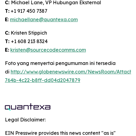
C:
Michael Lane, VP Hubungan Eksternal
T:
+1 917 450 7387
E
:
michaellane@quantexa.com
C:
Kristen Stippich
T:
+1 608 213 8324
E:
kristen@sourcecodecomms.com
Foto yang menyertai pengumuman ini tersedia
di
http://www.globenewswire.com/NewsRoom/Attach
764b-4c22-b8ff-dd04d2047879
Legal Disclaimer:
EIN Presswire provides this news content "as is"